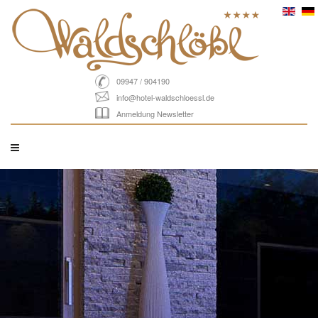
09947 / 904190
info@hotel-waldschloessl.de
Anmeldung Newsletter