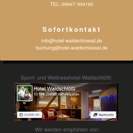
TEL:
09947/ 904190
Sofortkontakt
info@hotel-waldschloessl.de
buchung@hotel-waldschloessl.de
Sport- und Wellnesshotel Waldschlößl:
Wir werden empfohlen von: