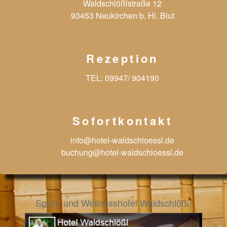
Waldschlößlstraße 12
93453 Neukirchen b. Hl. Blut
Rezeption
TEL:
09947/ 904190
Sofortkontakt
info@hotel-waldschloessl.de
buchung@hotel-waldschloessl.de
Sport- und Wellnesshotel Waldschlößl: