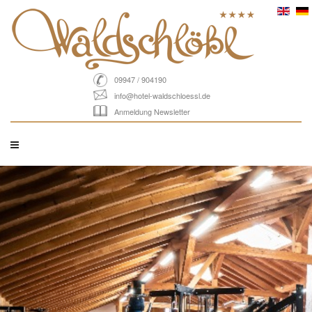
09947 / 904190
info@hotel-waldschloessl.de
Anmeldung Newsletter