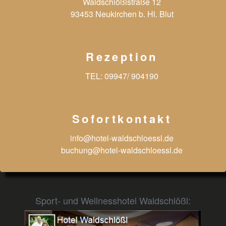
Waldschlößlstraße 12
93453 Neukirchen b. Hl. Blut
Rezeption
TEL:
09947/ 904190
Sofortkontakt
info@hotel-waldschloessl.de
buchung@hotel-waldschloessl.de
Sport- und Wellnesshotel Waldschlößl: