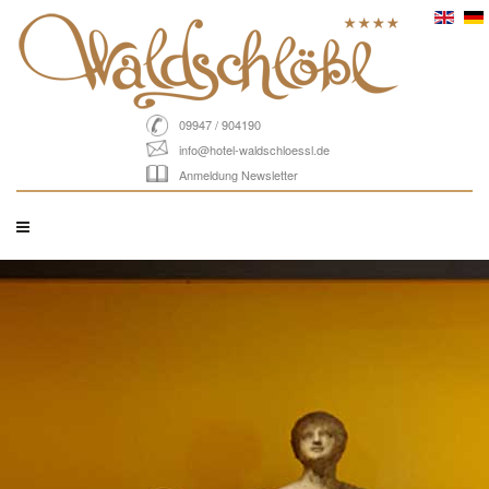
09947 / 904190
info@hotel-waldschloessl.de
Anmeldung Newsletter