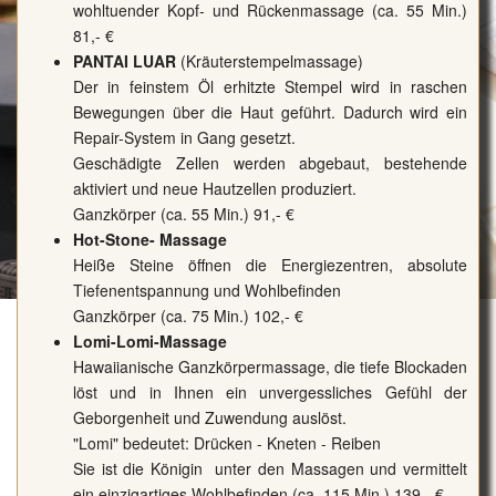
wohltuender Kopf- und Rückenmassage (ca. 55 Min.)
81,- €
PANTAI LUAR
(Kräuterstempelmassage)
Der in feinstem Öl erhitzte Stempel wird in raschen
Bewegungen über die Haut geführt. Dadurch wird ein
Repair-System in Gang gesetzt.
Geschädigte Zellen werden abgebaut, bestehende
aktiviert und neue Hautzellen produziert.
Ganzkörper (ca. 55 Min.) 91,- €
Hot-Stone- Massage
Heiße Steine öffnen die Energiezentren, absolute
Tiefenentspannung und Wohlbefinden
Ganzkörper (ca. 75 Min.) 102,- €
Lomi-Lomi-Massage
Hawaiianische Ganzkörpermassage, die tiefe Blockaden
löst und in Ihnen ein unvergessliches Gefühl der
Geborgenheit und Zuwendung auslöst.
"Lomi" bedeutet: Drücken - Kneten - Reiben
Sie ist die Königin unter den Massagen und vermittelt
ein einzigartiges Wohlbefinden (ca. 115 Min.) 139,- €