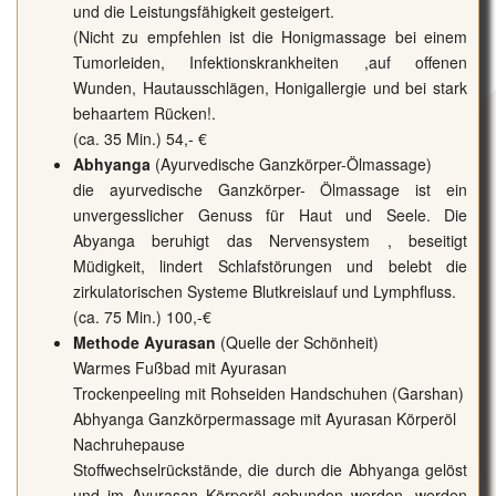
und die Leistungsfähigkeit gesteigert.
(Nicht zu empfehlen ist die Honigmassage bei einem
Tumorleiden, Infektionskrankheiten ,auf offenen
Wunden, Hautausschlägen, Honigallergie und bei stark
behaartem Rücken!.
(ca. 35 Min.) 54,- €
Abhyanga
(Ayurvedische Ganzkörper-Ölmassage)
die ayurvedische Ganzkörper- Ölmassage ist ein
unvergesslicher Genuss für Haut und Seele. Die
Abyanga beruhigt das Nervensystem , beseitigt
Müdigkeit, lindert Schlafstörungen und belebt die
zirkulatorischen Systeme Blutkreislauf und Lymphfluss.
(ca. 75 Min.) 100,-€
Methode Ayurasan
(Quelle der Schönheit)
Warmes Fußbad mit Ayurasan
Trockenpeeling mit Rohseiden Handschuhen (Garshan)
Abhyanga Ganzkörpermassage mit Ayurasan Körperöl
Nachruhepause
Stoffwechselrückstände, die durch die Abhyanga gelöst
und im Ayurasan Körperöl gebunden werden, werden