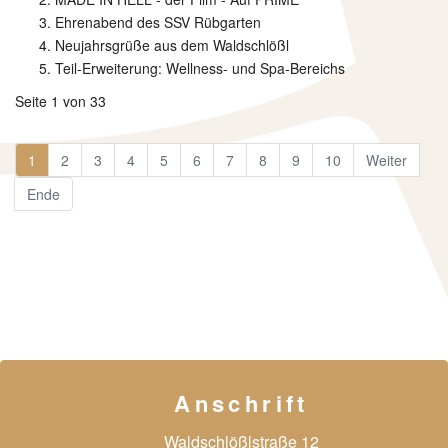
Ehrenabend des SSV Rübgarten
Neujahrsgrüße aus dem Waldschlößl
Teil-Erweiterung: Wellness- und Spa-Bereichs
Seite 1 von 33
1
2
3
4
5
6
7
8
9
10
Weiter
Ende
Anschrift
Waldschlößlstraße 12