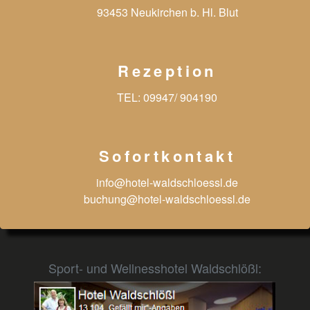
93453 Neukirchen b. Hl. Blut
Rezeption
TEL:
09947/ 904190
Sofortkontakt
info@hotel-waldschloessl.de
buchung@hotel-waldschloessl.de
Sport- und Wellnesshotel Waldschlößl: