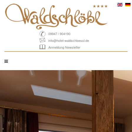
09947 / 904190
info@hotel-waldschloessl.de
Anmeldung Newsletter