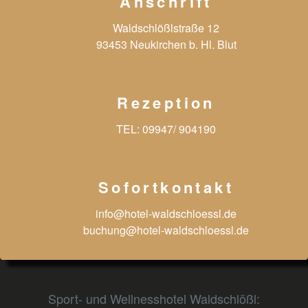
Anschrift
Waldschlößlstraße 12
93453 Neukirchen b. Hl. Blut
Rezeption
TEL:
09947/ 904190
Sofortkontakt
info@hotel-waldschloessl.de
buchung@hotel-waldschloessl.de
Sport- und Wellnesshotel Waldschlößl: