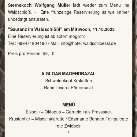
Sternekoch Wolfgang Mülle
r lädt wieder zum Menü ins
Waldschlößl. - Eine frühzeitige Reservierung ist wie immer
unbedingt anzuraten.
"Sautanz im Waldschlößl" am Mittwoch, 11.10.2023
Eine Reservierung ist ab sofort möglich:
Tel.:
09947/ 904190
/ Mail:
info@hotel-waldschloessl.de
Preis pro Person: 59,- €
A GLOAS MAGENDRAZAL
Schweinekopf Kroketten
Rahmlinsen / Römersalat
MENÜ
Eisbein – Oktopus – Garnelen als Presssack
Krustentier – Misovinaigrette / Edamame Bohnen / eingelegte
rote Zwiebeln
*