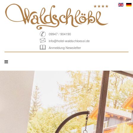
09947 / 904190
info@hotel-waldschloessl.de
Anmeldung Newsletter