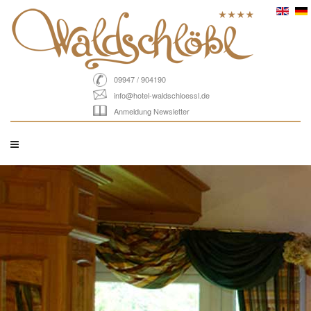
09947 / 904190
info@hotel-waldschloessl.de
Anmeldung Newsletter