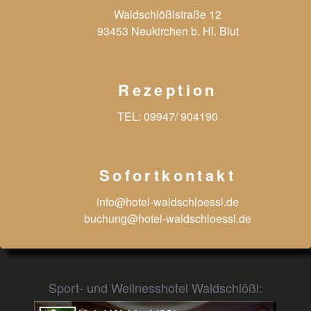
Waldschlößlstraße 12
93453 Neukirchen b. Hl. Blut
Rezeption
TEL:
09947/ 904190
Sofortkontakt
info@hotel-waldschloessl.de
buchung@hotel-waldschloessl.de
Sport- und Wellnesshotel Waldschlößl: