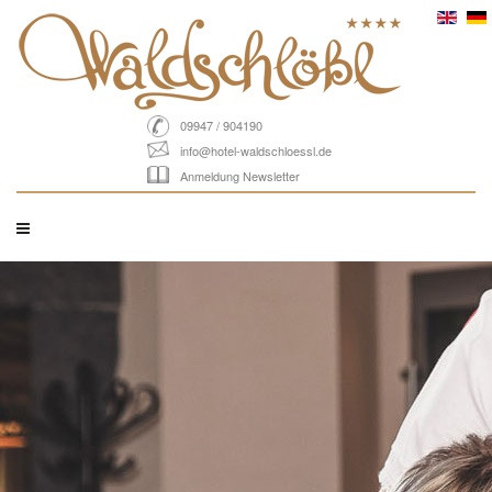
09947 / 904190
info@hotel-waldschloessl.de
Anmeldung Newsletter