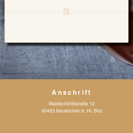
Anschrift
Waldschlößlstraße 12
93453 Neukirchen b. Hl. Blut