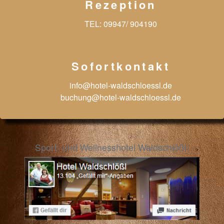
Rezeption
TEL:
09947/ 904190
Sofortkontakt
info@hotel-waldschloessl.de
buchung@hotel-waldschloessl.de
Sport- und Wellnesshotel Waldschlößl: