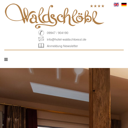
09947 / 904190
info@hotel-waldschloessl.de
Anmeldung Newsletter