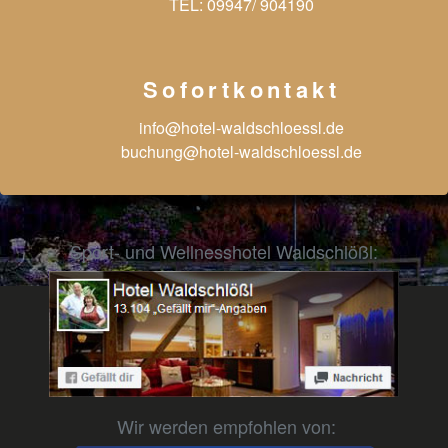
TEL:
09947/ 904190
Sofortkontakt
info@hotel-waldschloessl.de
buchung@hotel-waldschloessl.de
Sport- und Wellnesshotel Waldschlößl:
Wir werden empfohlen von: