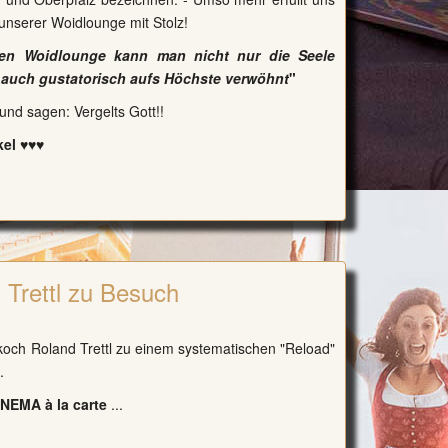
k unserer
Woidlounge
mit Stolz!
hen Woidlounge kann man nicht nur die Seele
 auch gustatorisch aufs Höchste verwöhnt
"
und sagen: Vergelts Gott!!
kel ♥♥♥
 Trettl zu Besuch
rkoch Roland Trettl zu einem systematischen "Reload"
.
INEMA à la carte
...