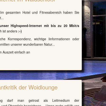
: Im gesamten Hotel und Fitnessbereich haben Sie
...
unser Highspeed-Internet mit bis zu 20 Mbit/s
h ist anders
:-)
liche Korrespondenz, wichtige Iinformationen oder
nmitten unserer wunderbaren Natur...
n Auszeit einfach an
ntkritik der Woidlounge
itung darf man getrost als Leitmedium der
 und Oberpfalz bezeichnen. - Umso mehr erfüllt uns