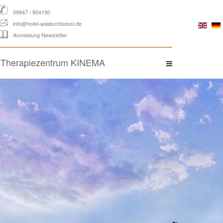
09947 / 904190
info@hotel-waldschloessl.de
Anmeldung Newsletter
Therapiezentrum KINEMA