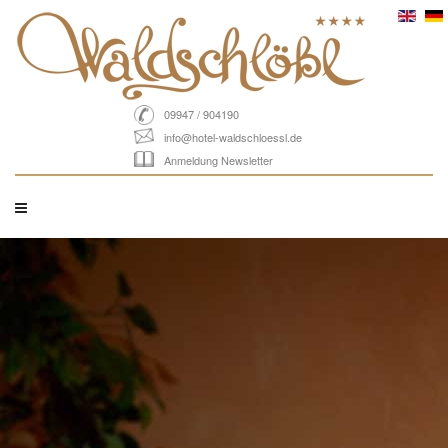
09947 / 904190
info@hotel-waldschloessl.de
Anmeldung Newsletter