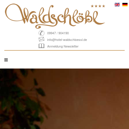
09947 / 904190
info@hotel-waldschloessl.de
Anmeldung Newsletter