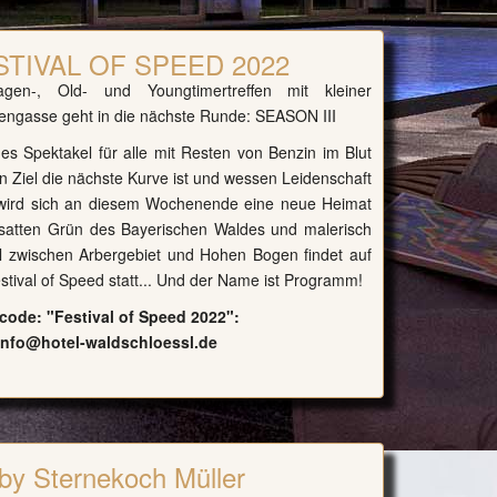
STIVAL OF SPEED 2022
gen-, Old- und Youngtimertreffen mit kleiner
engasse geht in die nächste Runde: SEASON III
iges Spektakel für alle mit Resten von Benzin im Blut
Ziel die nächste Kurve ist und wessen Leidenschaft
ird sich an diesem Wochenende eine neue Heimat
satten Grün des Bayerischen Waldes und malerisch
l zwischen Arbergebiet und Hohen Bogen findet auf
estival of Speed statt... Und der Name ist Programm!
ode: "Festival of Speed 2022":
info@hotel-waldschloessl.de
by Sternekoch Müller