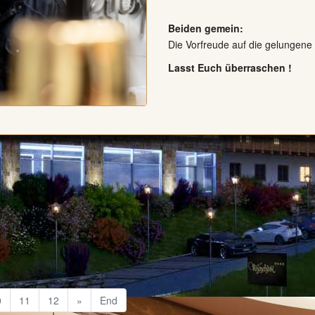
Beiden gemein:
Die Vorfreude auf die gelungene
Lasst Euch überraschen !
0
11
12
»
End