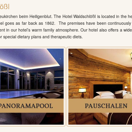
ößl
ukirchen beim Heiligenblut. The Hotel Waldschlößl is located in the h
 hotel goes as far back as 1862. The premises have been continuously de
ident in our hotel’s warm family atmosphere. Our hotel also offers a wide
or special dietary plans and therapeutic diets.