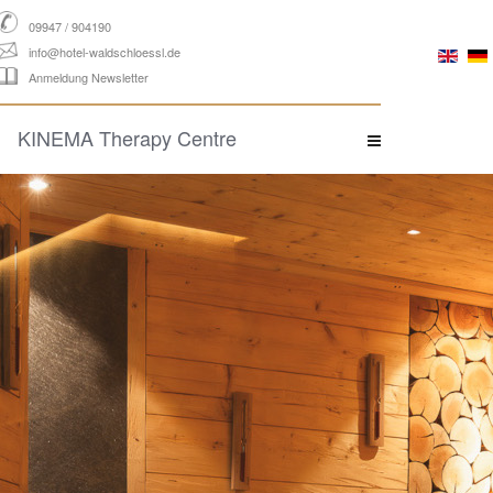
09947 / 904190
info@hotel-waldschloessl.de
Anmeldung Newsletter
KINEMA Therapy Centre