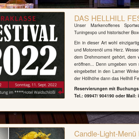
DAS HELLHILL FE
Unser Markenoffenes Sportwa
Tuningexpo und historischer Box
Ein in dieser Art wohl einzigart
und Motorenöl ums Herz. Wessen 
dem Drehmoment gehört, dem w
eröffnen... Denn umgeben vom 
eingebettet in den Lamer Winke
der Höllhöhe dann das Hellhill F
Reservierungen mit Buchungsc
Tel.: 09947/ 904190 oder Mail:
Candle-Light-Menü 