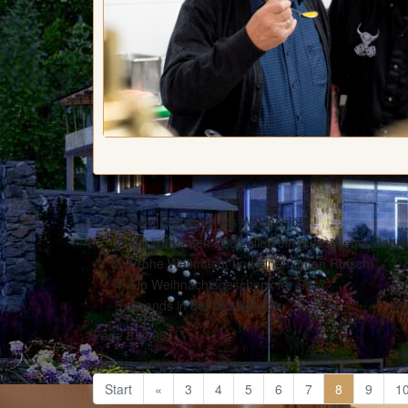
Zum Frühstück ins Waldschlößl !
Wir wünschen Euch allen ein gutes Neues Jahr !
Frohe Weihnacht und einen guten Rutsch!
Ein Weihnachtsgeschenk für Sie ?
Abends in der Woidlounge
Page 8 of 33
Start
«
3
4
5
6
7
8
9
1