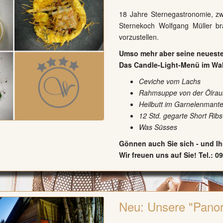
18 Jahre Sternegastronomie, zw
Sternekoch Wolfgang Müller bra
vorzustellen.
Umso mehr aber seine neueste 
Das Candle-Light-Menü im Wa
Ceviche vom Lachs
Rahmsuppe von der Ölrau
Heilbutt im Garnelenmantel
12 Std. gegarte Short Rib
Was Süsses
Gönnen auch Sie sich - und Ih
Wir freuen uns auf Sie! Tel.: 0
Neu: Unsere "Pano