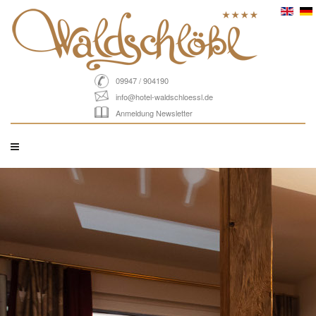
09947 / 904190
info@hotel-waldschloessl.de
Anmeldung Newsletter