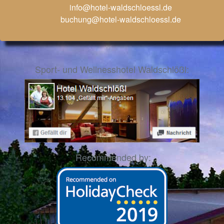
info@hotel-waldschloessl.de
buchung@hotel-waldschloessl.de
Sport- und Wellnesshotel Waldschlößl:
Recommended by: