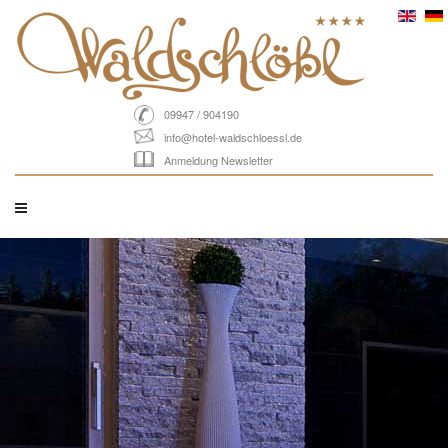
09947 / 904190
info@hotel-waldschloessl.de
Anmeldung Newsletter