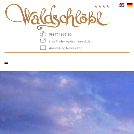
09947 / 904190
info@hotel-waldschloessl.de
Anmeldung Newsletter