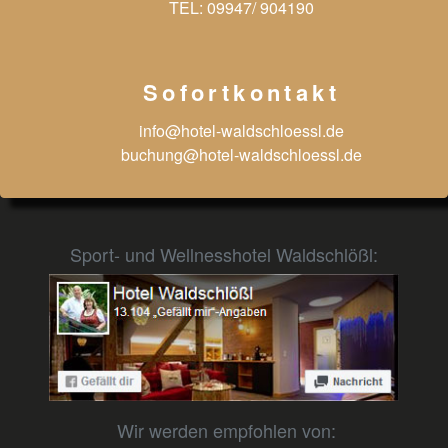
TEL:
09947/ 904190
Sofortkontakt
info@hotel-waldschloessl.de
buchung@hotel-waldschloessl.de
Sport- und Wellnesshotel Waldschlößl:
Wir werden empfohlen von: