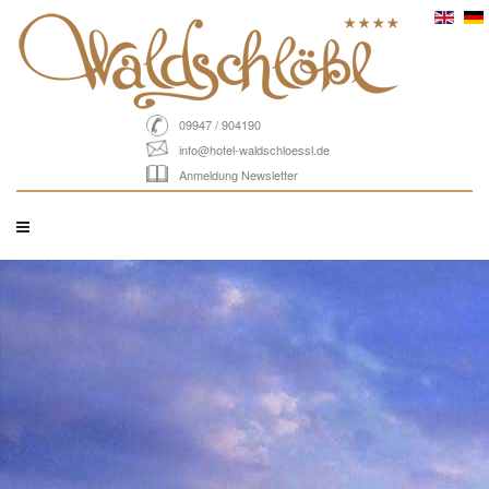
09947 / 904190
info@hotel-waldschloessl.de
Anmeldung Newsletter