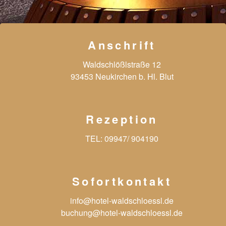
Anschrift
Waldschlößlstraße 12
93453 Neukirchen b. Hl. Blut
Rezeption
TEL:
09947/ 904190
Sofortkontakt
info@hotel-waldschloessl.de
buchung@hotel-waldschloessl.de