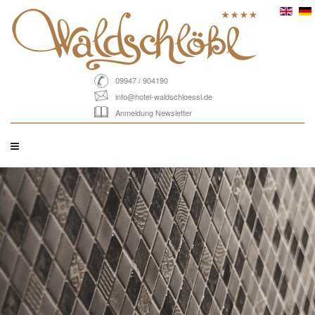
09947 / 904190
info@hotel-waldschloessl.de
Anmeldung Newsletter