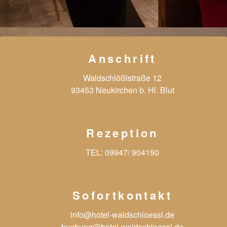
Anschrift
Waldschlößlstraße 12
93453 Neukirchen b. Hl. Blut
Rezeption
TEL:
09947/ 904190
Sofortkontakt
info@hotel-waldschloessl.de
buchung@hotel-waldschloessl.de