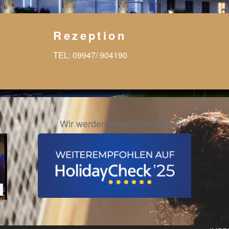
Rezeption
TEL:
09947/ 904190
Wir werden empfohlen von: