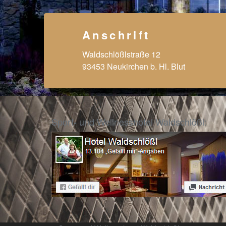
Anschrift
Waldschlößlstraße 12
93453 Neukirchen b. Hl. Blut
Sport- und Wellnesshotel Waldschlößl: