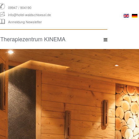
09947 / 904190
info@hotel-waldschloessl.de
Anmeldung Newsletter
Therapiezentrum KINEMA