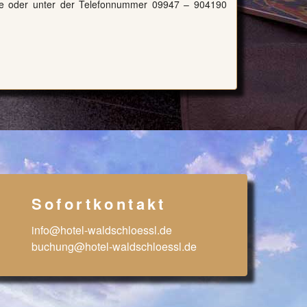
e
oder unter der Telefonnummer 09947 – 904190
Sofortkontakt
info@hotel-waldschloessl.de
buchung@hotel-waldschloessl.de