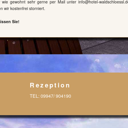
wir wie gewohnt sehr gerne per Mail unter
info@hotel-waldschloessl.d
wir kostenfrei storniert.
missen Sie!
Rezeption
TEL:
09947/ 904190