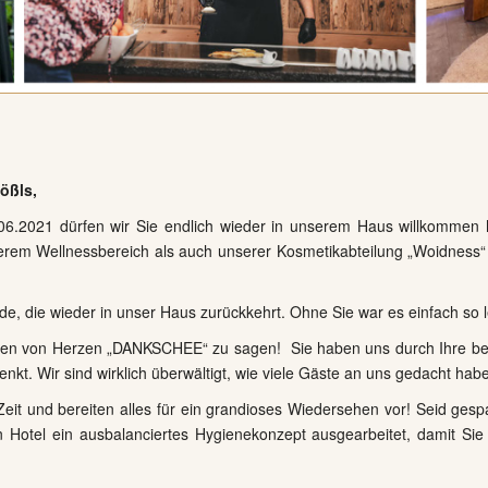
ößls,
.06.2021 dürfen wir Sie endlich wieder in unserem Haus willkomme
serem Wellnessbereich als auch unserer Kosmetikabteilung „Woidness“
ude, die wieder in unser Haus zurückkehrt. Ohne Sie war es einfach so l
nen von Herzen „DANKSCHEE“ zu sagen! Sie haben uns durch Ihre bef
nkt. Wir sind wirklich überwältigt, wie viele Gäste an uns gedacht hab
Zeit und bereiten alles für ein grandioses Wiedersehen vor! Seid gespa
 Hotel ein ausbalanciertes Hygienekonzept ausgearbeitet, damit Sie