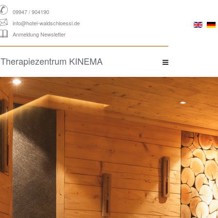
09947 / 904190
info@hotel-waldschloessl.de
Anmeldung Newsletter
Therapiezentrum KINEMA