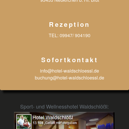
Rezeption
TEL:
09947/ 904190
Sofortkontakt
info@hotel-waldschloessl.de
buchung@hotel-waldschloessl.de
Sport- und Wellnesshotel Waldschlößl: