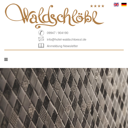
09947 / 904190
info@hotel-waldschloessl.de
Anmeldung Newsletter